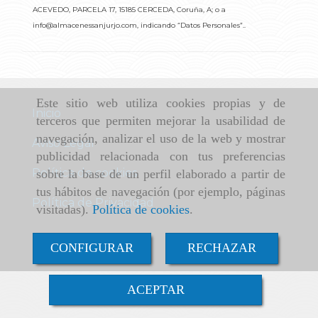
ACEVEDO, PARCELA 17
,
15185
CERCEDA
,
Coruña, A
; o a
info@almacenessanjurjo.com
, indicando “Datos Personales”..
Este sitio web utiliza cookies propias y de
Inicio
terceros que permiten mejorar la usabilidad de
navegación, analizar el uso de la web y mostrar
Aviso Legal
publicidad relacionada con tus preferencias
Política de cookies
sobre la base de un perfil elaborado a partir de
tus hábitos de navegación (por ejemplo, páginas
Política de Privacidad
visitadas).
Política de cookies
.
CONFIGURAR
RECHAZAR
ACEPTAR