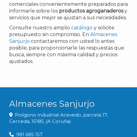
comerciales convenientemente preparados para
informarle sobre los
productos agroganaderos
y
servicios que mejor se ajustan a sus necesidades.
Consulte nuestro amplio
catálogo
y solicite
presupuesto sin compromiso. En
Almacenes
Sanjurjo
contactaremos con usted lo antes
posible, para proporcionarle las respuestas que
busca, siempre con máxima calidad y precios
ajustados.
Almacenes Sanjurjo
Polígono Industrial Acevedo, parcela 17,
Cerceda
,
15185
,
(A Coruña)
981 685 157