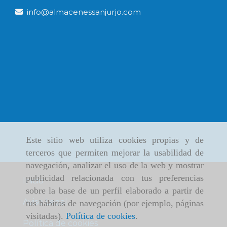
info
almacenessanjurjo.com
Este sitio web utiliza cookies propias y de
terceros que permiten mejorar la usabilidad de
navegación, analizar el uso de la web y mostrar
publicidad relacionada con tus preferencias
Inicio
sobre la base de un perfil elaborado a partir de
Aviso Legal
tus hábitos de navegación (por ejemplo, páginas
visitadas).
Política de cookies
.
Política de cookies