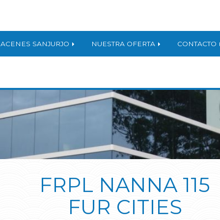
ACENES SANJURJO
NUESTRA OFERTA
CONTACTO
FRPL NANNA 115
FUR CITIES