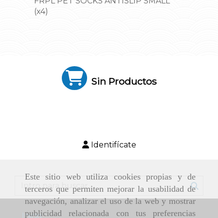
FRPL PET SOCKS ANTISLIP SMALL
(x4)
Sin Productos
Identifícate
Este sitio web utiliza cookies propias y de
terceros que permiten mejorar la usabilidad de
navegación, analizar el uso de la web y mostrar
publicidad relacionada con tus preferencias
Inicio