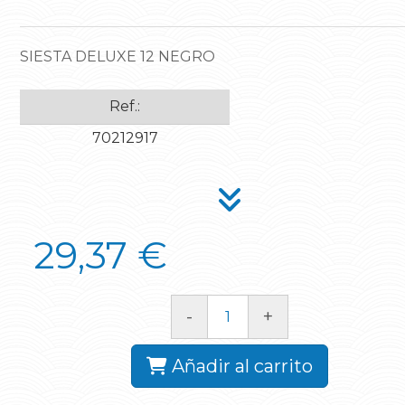
SIESTA DELUXE 12 NEGRO
Ref.:
70212917
29,37 €
-
+
Añadir al carrito