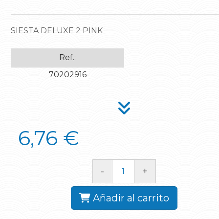
SIESTA DELUXE 2 PINK
Ref.:
70202916
6,76 €
-
+
Añadir al carrito