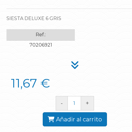
SIESTA DELUXE 6 GRIS
Ref.:
70206921
11,67 €
-
+
Añadir al carrito