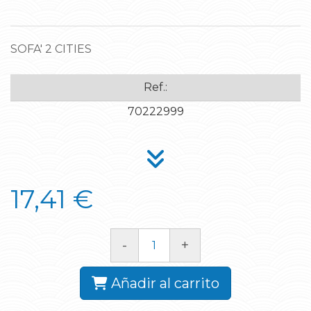
SOFA' 2 CITIES
Ref.:
70222999
17,41 €
-
+
Añadir al carrito