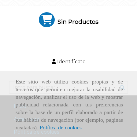
Sin Productos
Identifícate
Este sitio web utiliza cookies propias y de
terceros que permiten mejorar la usabilidad de
navegación, analizar el uso de la web y mostrar
publicidad relacionada con tus preferencias
Inicio
sobre la base de un perfil elaborado a partir de
Aviso Legal
tus hábitos de navegación (por ejemplo, páginas
visitadas).
Política de cookies
.
Política de cookies