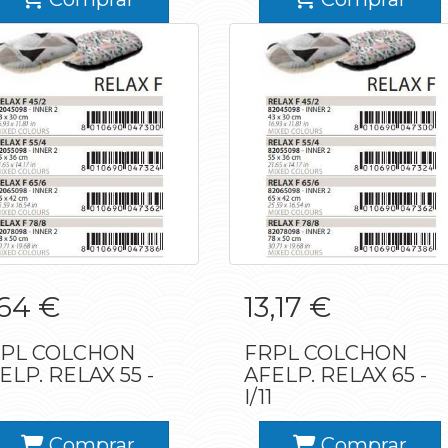
FRPL COLCHON
FRPL COLCHON
,64 €
13,17 €
FELP. RELAX 55 -
AFELP. RELAX 65 -
I/11
I/11
PL COLCHON
FRPL COLCHON
ELP. RELAX 55 -
AFELP. RELAX 65 -
I/11
Comprar
Comprar