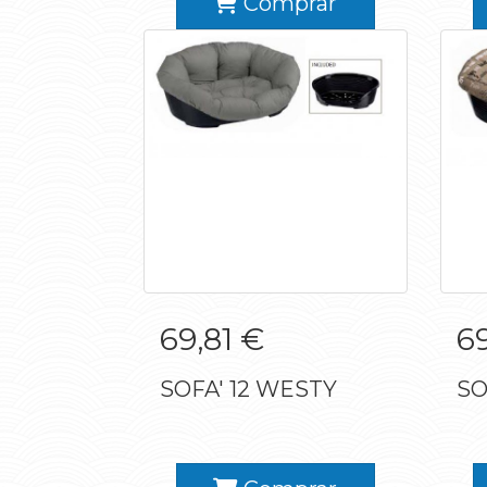
Comprar
SOFA' 12 WESTY
69,81 €
69
SOFA' 12 WESTY
SO