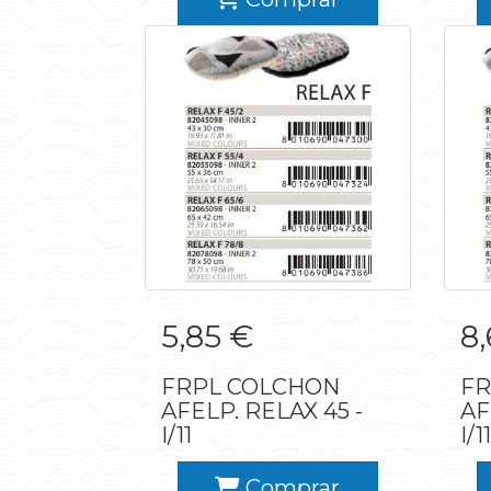
FRPL COLCHON
5,85 €
8
AFELP. RELAX 45 -
A
I/11
FRPL COLCHON
FR
AFELP. RELAX 45 -
AF
I/11
I/11
Comprar