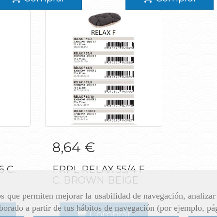
6 C.
FRPL RELAX 55/4 F
8,64 €
WN
C. BROWN-BEIGE
 C.
FRPL RELAX 55/4 F
C. BROWN-BEIGE
ros que permiten mejorar la usabilidad de navegación, analiza
aborado a partir de tus hábitos de navegación (por ejemplo, pá
Comprar