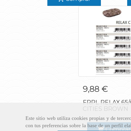
FRPL RELAX 65/
9,88 €
CITIES BRO
FRPL RELAX 65/6
CITIES BROWN
Este sitio web utiliza cookies propias y de terce
con tus preferencias sobre la base de un perfil el
Comprar