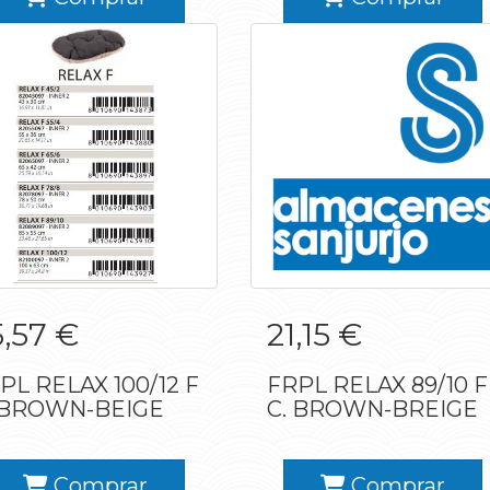
PL RELAX 100/12 F
FRPL RELAX 89/10 
5,57 €
21,15 €
C. BROWN-BEIGE
C. BROWN-BREIGE
PL RELAX 100/12 F
FRPL RELAX 89/10 F
 BROWN-BEIGE
C. BROWN-BREIGE
Comprar
Comprar