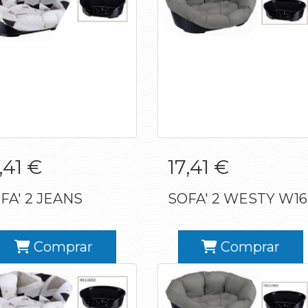
SOFA' 2 JEANS
SOFA' 2 WESTY W1
,41 €
17,41 €
FA' 2 JEANS
SOFA' 2 WESTY W16
Comprar
Comprar