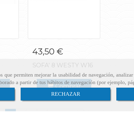
ES
SOFA' 8 WESTY W16
43,50 €
SOFA' 8 WESTY W16
ros que permiten mejorar la usabilidad de navegación, analiza
aborado a partir de tus hábitos de navegación (por ejemplo, pá
Comprar
RECHAZAR
1
2
3
…
6
Siguiente →